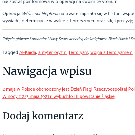
nie został poinformowany o operacji na swoim terytorium.
Operacja
Włócznia Neptuna
na trwałe zapisała się w historii wsp
wywiadu, determinację w walce z terroryzmem oraz siłę i precyzję d
Zdjęcie główne: Komandosi Navy Seals wchodzą do śmigłowca Black Hawk | Fot.
Tagged
Al-Kaida
,
antyterroryzm
,
terroryzm
,
wojna z terroryzmem
Nawigacja wpisu
2 maja w Polsce obchodzony jest Dzień Flagi Rzeczypospolitej Pols
W nocy z 2/3 maja 1921 r. wybuchło III powstanie śląskie
Dodaj komentarz