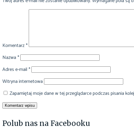
Twój adres e-mail nie zostanie opublikowany.
Wymagane pola są 
Komentarz
*
Nazwa
*
Adres e-mail
*
Witryna internetowa
Zapamiętaj moje dane w tej przeglądarce podczas pisania kole
Polub nas na Facebooku