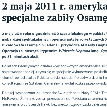
2 maja 2011 r. ameryka
specjalne zabiły Osam
2 maja 2011 roku o godzinie 1:00 czasu lokalnego w pakista
najbardziej spektakularnych operacji antyterrorystycznych 
zlikwidowała Osamę bin Ladena – przywódcę Al-Kaidy i najba
Operacja ta, nosząca kryptonim
Włócznia Neptuna
(ang.
Ope
po 38 minutach akcji.
Po latach intensywnych działań wywiadowczych amerykańskie służby,
najprawdopodobniej ukrywa się w specjalnie wybudowanej posiadłoś
kilometrów od stolicy Pakistanu, Islamabadu. Po potwierdzeniu ty
konsultacjach ze Sztabem Generalnym, wydał rozkaz przeprowadze
Do akcji wyznaczono 24 komandosów z jednostki Navy SEALs Tea
McRavena. Żołnierze zostali przerzuceni do Pakistanu czterema
maszynami typu Stealth Hawk, bez wiedzy i zgody rządu pakistańs