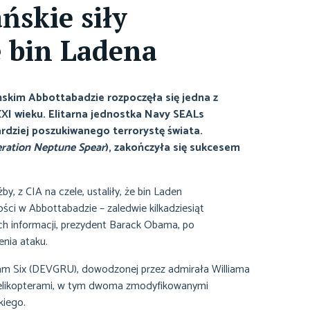
ńskie siły
ę bin Ladena
ńskim Abbottabadzie rozpoczęła się jedna z
XXI wieku. Elitarna jednostka Navy SEALs
rdziej poszukiwanego terrorystę świata.
ration Neptune Spear
), zakończyła się sukcesem
 z CIA na czele, ustaliły, że bin Laden
ci w Abbottabadzie – zaledwie kilkadziesiąt
ch informacji, prezydent Barack Obama, po
nia ataku.
m Six (DEVGRU), dowodzonej przez admirała Williama
 helikopterami, w tym dwoma zmodyfikowanymi
kiego.