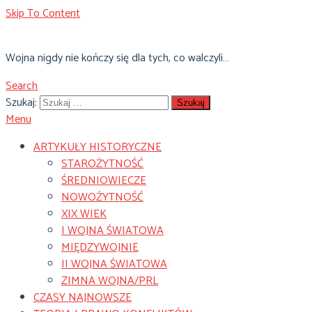
Skip To Content
Wojna nigdy nie kończy się dla tych, co walczyli…
Search
Szukaj:
Menu
ARTYKUŁY HISTORYCZNE
STAROŻYTNOŚĆ
ŚREDNIOWIECZE
NOWOŻYTNOŚĆ
XIX WIEK
I WOJNA ŚWIATOWA
MIĘDZYWOJNIE
II WOJNA ŚWIATOWA
ZIMNA WOJNA/PRL
CZASY NAJNOWSZE