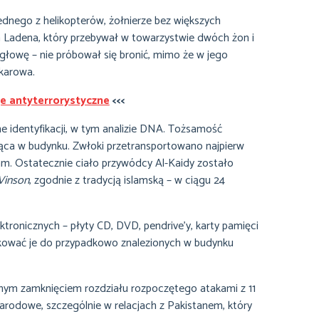
ednego z helikopterów, żołnierze bez większych
n Ladena, który przebywał w towarzystwie dwóch żon i
głowę – nie próbował się bronić, mimo że w jego
akarowa.
e antyterrorystyczne
<<<
e identyfikacji, w tym analizie DNA. Tożsamość
jąca w budynku. Zwłoki przetransportowano najpierw
am. Ostatecznie ciało przywódcy Al-Kaidy zostało
 Vinson
, zgodnie z tradycją islamską – w ciągu 24
ktronicznych – płyty CD, DVD, pendrive’y, karty pamięci
pakować je do przypadkowo znalezionych w budynku
nym zamknięciem rozdziału rozpoczętego atakami z 11
rodowe, szczególnie w relacjach z Pakistanem, który