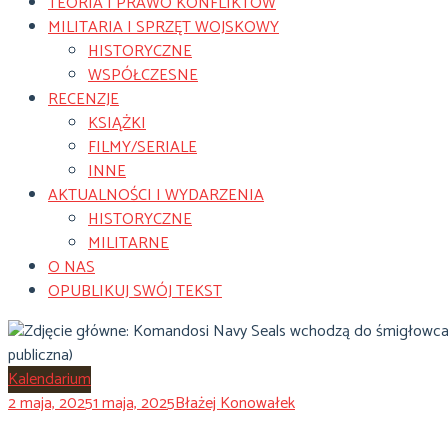
TEORIA I PRAWO KONFLIKTÓW
MILITARIA I SPRZĘT WOJSKOWY
HISTORYCZNE
WSPÓŁCZESNE
RECENZJE
KSIĄŻKI
FILMY/SERIALE
INNE
AKTUALNOŚCI I WYDARZENIA
HISTORYCZNE
MILITARNE
O NAS
OPUBLIKUJ SWÓJ TEKST
Kalendarium
2 maja, 2025
1 maja, 2025
Błażej Konowałek