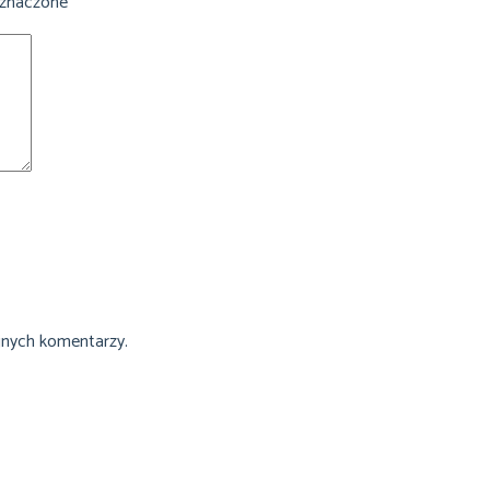
oznaczone
*
jnych komentarzy.