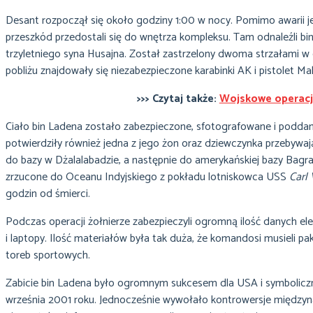
Desant rozpoczął się około godziny 1:00 w nocy. Pomimo awarii j
przeszkód przedostali się do wnętrza kompleksu. Tam odnaleźli bi
trzyletniego syna Husajna. Został zastrzelony dwoma strzałami w 
pobliżu znajdowały się niezabezpieczone karabinki AK i pistolet M
>>> Czytaj także:
Wojskowe operacj
Ciało bin Ladena zostało zabezpieczone, sfotografowane i poddan
potwierdziły również jedna z jego żon oraz dziewczynka przebywa
do bazy w Dżalalabadzie, a następnie do amerykańskiej bazy Bagr
zrzucone do Oceanu Indyjskiego z pokładu lotniskowca USS
Carl
godzin od śmierci.
Podczas operacji żołnierze zabezpieczyli ogromną ilość danych ele
i laptopy. Ilość materiałów była tak duża, że komandosi musieli 
toreb sportowych.
Zabicie bin Ladena było ogromnym sukcesem dla USA i symbolicz
września 2001 roku. Jednocześnie wywołało kontrowersje międzyna