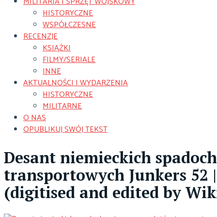
MILITARIA I SPRZĘT WOJSKOWY
HISTORYCZNE
WSPÓŁCZESNE
RECENZJE
KSIĄŻKI
FILMY/SERIALE
INNE
AKTUALNOŚCI I WYDARZENIA
HISTORYCZNE
MILITARNE
O NAS
OPUBLIKUJ SWÓJ TEKST
Desant niemieckich spadoch
transportowych Junkers 52 |
(digitised and edited by Wik