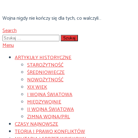
Skip
To
Wojna nigdy nie kończy się dla tych, co walczyli…
Content
Search
Szukaj:
Menu
ARTYKUŁY HISTORYCZNE
STAROŻYTNOŚĆ
ŚREDNIOWIECZE
NOWOŻYTNOŚĆ
XIX WIEK
I WOJNA ŚWIATOWA
MIĘDZYWOJNIE
II WOJNA ŚWIATOWA
ZIMNA WOJNA/PRL
CZASY NAJNOWSZE
TEORIA I PRAWO KONFLIKTÓW