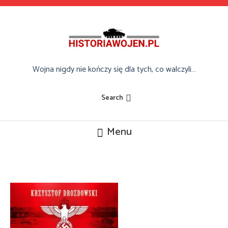
Skip
To
Content
Wojna nigdy nie kończy się dla tych, co walczyli…
Search
Menu
medyczne-zbrodnie-nazistow-b-
iext192598933